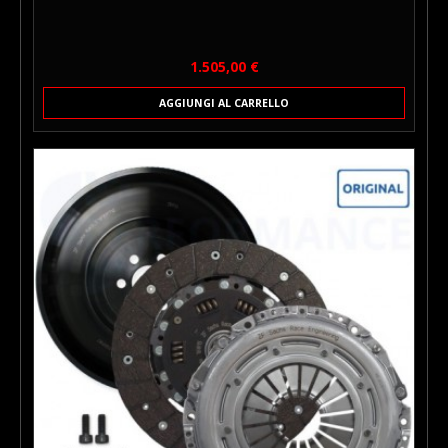
Prezzo
1.505,00 €
AGGIUNGI AL CARRELLO