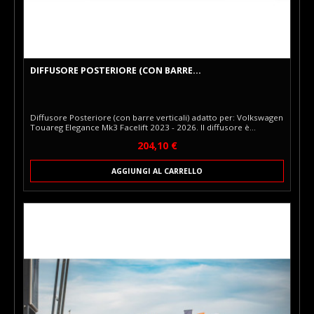
DIFFUSORE POSTERIORE (CON BARRE...
Diffusore Posteriore (con barre verticali) adatto per: Volkswagen
Touareg Elegance Mk3 Facelift 2023 - 2026. Il diffusore è
compatibile con il gancio di traino. Set completo: Diffusore
Prezzo
204,10 €
Posteriore (con barre verticali). Il Diffusore Posteriore con
estrattore di Maxton Design è un elemento installato nella parte
inferiore del paraurti posteriore, che conferisce all’auto un look
AGGIUNGI AL CARRELLO
più dinamico e sportivo. Progettato su misura per il veicolo...