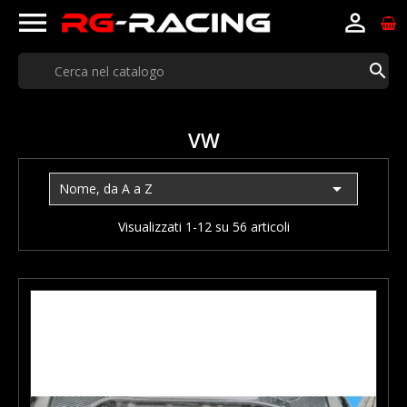



VW

Nome, da A a Z
Visualizzati 1-12 su 56 articoli