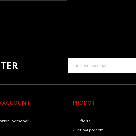
ementi di styling che permette di
fatizzare il carattere dell’auto in
do uniforme. Il kit include
lementi fondamentali per le
zioni inferiori della carrozzeria,
me...
TTER
O ACCOUNT
PRODOTTI
zioni personali
Offerte
Nuovi prodotti