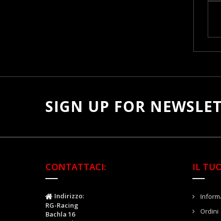
el
en
mo
e
se
co
SIGN UP FOR NEWSLE
CONTATTACI:
IL TU
Indirizzo:
Informa
RG-Racing
Ordini
Bachla 16