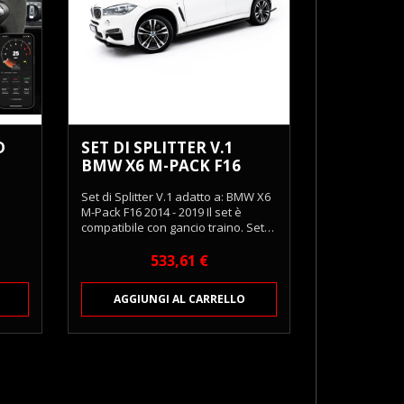
D
SET DI SPLITTER V.1
BMW X6 M-PACK F16
Anteprima

Set di Splitter V.1 adatto a: BMW X6
M-Pack F16 2014 - 2019 Il set è
compatibile con gancio traino. Set
completo contiene: Front Splitter,
Diffusori minigonne laterali, Splitter
Prezzo
533,61 €
laterali posteriori, Spoiler Cap, Kit di
montaggio. Il Kit Splitter Maxton
AGGIUNGI AL CARRELLO
Design è un insieme completo di
elementi di stile per sottolineare il
carattere della tua auto. Include i
principali elementi per le sezioni
inferiori della carrozzeria come il
front splitter...