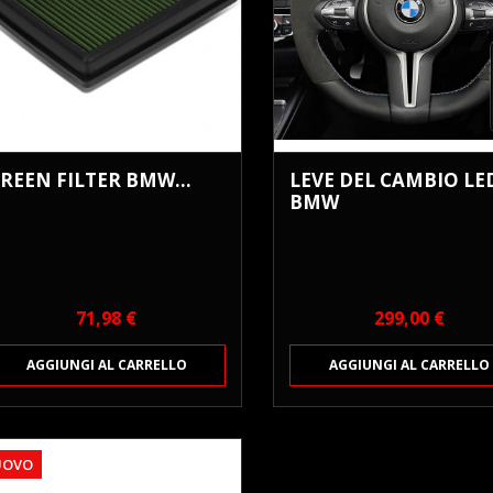
REEN FILTER BMW...
LEVE DEL CAMBIO LE
BMW
Anteprima
Anteprima


Prezzo
Prezzo
71,98 €
299,00 €
AGGIUNGI AL CARRELLO
AGGIUNGI AL CARRELLO
UOVO