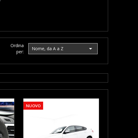
Ordina

Nome, da A a Z
per:
NUOVO