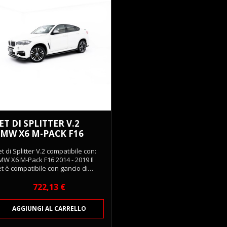
ET DI SPLITTER V.2
MW X6 M-PACK F16
Anteprima

t di Splitter V.2 compatibile con:
MW X6 M-Pack F16 2014 - 2019 Il
t è compatibile con gancio di
raino. Set completo comprende:
ont Splitter, Diffusori Minigonne
Prezzo
722,13 €
terali, Rear Splitter (con barre
rticali), Spoiler Cap, Kit di
AGGIUNGI AL CARRELLO
ntaggio. Il Kit Splitter Maxton
esign è una soluzione completa di