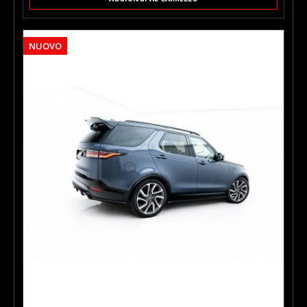
posteriore, conferendo alla vettura un aspetto più aggressivo e
dinamico. Realizzato su misura per il modello specifico di
veicolo, il componente si integra perfettamente con le linee
della carrozzeria e del paraurti posteriore.
NUOVO