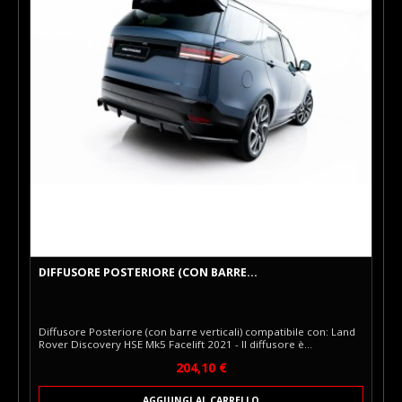
DIFFUSORE POSTERIORE (CON BARRE...
Diffusore Posteriore (con barre verticali) compatibile con: Land
Rover Discovery HSE Mk5 Facelift 2021 - Il diffusore è
compatibile con gancio di traino. Il set completo include:
Prezzo
204,10 €
Diffusore posteriore (con barre verticali) Kit di montaggio Il
Diffusore Posteriore con Diffusor di Maxton Design è un
componente montato sulla parte inferiore del paraurti
AGGIUNGI AL CARRELLO