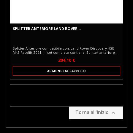
SPLITTER ANTERIORE LAND ROVER...
Splitter Anteriore compatibile con: Land Rover Discovery HSE
Mk5 Facelift 2021 - Il set completo contiene: Splitter anteriore Kit
di montaggio Manuale di montaggio Lo Splitter Anteriore Maxton
Prezzo
204,10 €
Design è un elemento di stile installato sulla parte inferiore del
paraurti anteriore, che accentua il carattere sportivo dell’auto e
ne abbassa visivamente la posizione. Realizzato su misura per
AGGIUNGI AL CARRELLO
questo modello, il splitter si integra perfettamente con la
carrozzeria, creando...
Torna all'inizio
