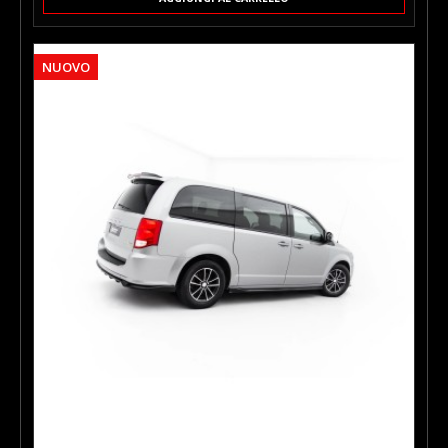
aggressivo e dinamico. Realizzato su misura per il modello
specifico, si integra perfettamente con le linee della carrozzeria
posteriore.
NUOVO