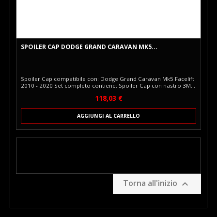
SPOILER CAP DODGE GRAND CARAVAN MK5...
Spoiler Cap compatibile con: Dodge Grand Caravan Mk5 Facelift
2010 - 2020 Set completo contiene: Spoiler Cap con nastro 3M
Panno sgrassante Lo Spoiler Cap Maxton Design è una elegante
Prezzo
118,03 €
sovrapposizione montata sullo spoiler originale o sul bordo del
cofano bagagliaio. Migliora l'aspetto sportivo del posteriore
vettura e dona un look più dinamico. Progettato per adattarsi
AGGIUNGI AL CARRELLO
perfettamente al modello specifico, si integra con la carrozzeria
e...
Torna all'inizio
