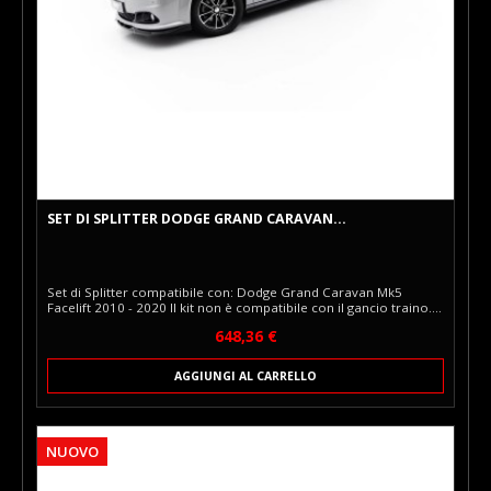
SET DI SPLITTER DODGE GRAND CARAVAN...
Set di Splitter compatibile con: Dodge Grand Caravan Mk5
Facelift 2010 - 2020 Il kit non è compatibile con il gancio traino. Il
set completo comprende: Splitter Anteriore Diffusori Minigonne
Prezzo
648,36 €
Laterali Diffusore Posteriore (con barre verticali) Spoiler Cap Kit
di montaggio. Il Set di Splitter Maxton Design offre tutti gli
elementi principali per evidenziare coerentemente il carattere
AGGIUNGI AL CARRELLO
della tua auto.
NUOVO