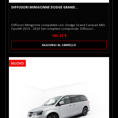
DIFFUSORI MINIGONNE DODGE GRAND...
Diffusori Minigonne compatibili con: Dodge Grand Caravan Mk5
Facelift 2010 - 2020 Set completo comprende: Diffusori
Minigonne Kit di montaggio Le Minigonne Maxton Design sono
Prezzo
163,11 €
elementi di stile montati sulla parte inferiore delle soglie del
veicolo, che visivamente ne allargano e abbassano la silhouette.
Perfettamente adattate al modello specifico, creano una linea
AGGIUNGI AL CARRELLO
armoniosa con altri elementi del pacchetto estetico Maxton
Design e comple...
NUOVO